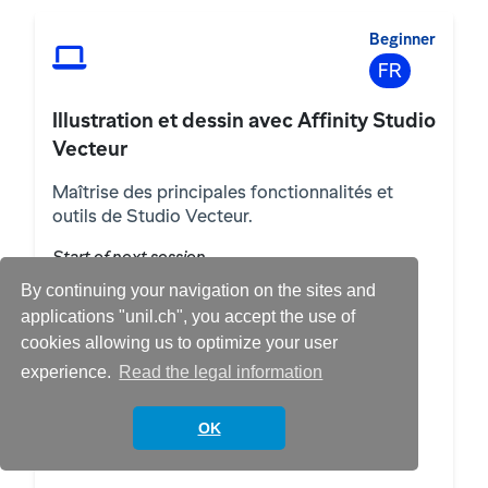
Beginner
FR
Illustration et dessin avec Affinity Studio
Vecteur
Maîtrise des principales fonctionnalités et
outils de Studio Vecteur.
Start of next session
16 Sep 2026 08:30 12:00
By continuing your navigation on the sites and
applications "unil.ch", you accept the use of
17 Sep 2026 08:30 12:00
cookies allowing us to optimize your user
18 Sep 2026 08:30 12:00
experience.
Read the legal information
In-room
1 / 8
OK