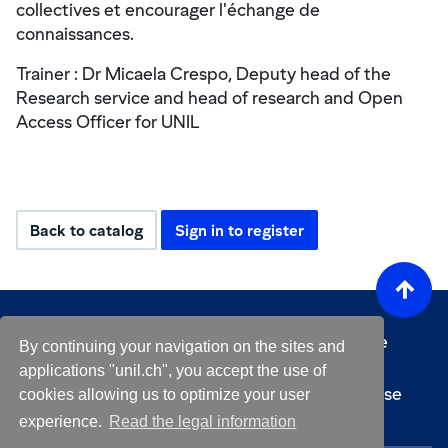
collectives et encourager l'échange de
connaissances.
Trainer : Dr Micaela Crespo, Deputy head of the
Research service and head of research and Open
Access Officer for UNIL
Back to catalog
Sign in to register
Any technical questions or issues regarding the
By continuing your navigation on the sites and
platform ?
helpdesk@unil.ch
applications "unil.ch", you accept the use of
For any questions about a specific course, please
cookies allowing us to optimize your user
contact the course organizer
experience.
Read the legal information